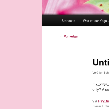
Hauptmenü
Startseite
Was ist der Yoga 
Beitragsnavigation
←
Vorheriger
Unti
Veröffentlic
my_yoga_vi
only? Also,
via
Ping.f
Dieser Eint