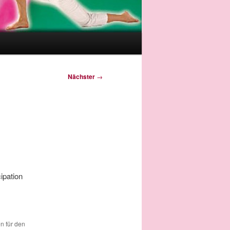
Nächster
→
ipation
en für den