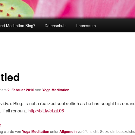
und Meditation Blog?
Datenschutz
Impressum
tled
ht am
2. Februar 2010
von
Yoga Meditation
dya: Blog: Is not a realized soul selfish as he has sought his emanc
 if all renoun..
http://bit.ly/cLgL06
m
rag wurde von
Yoga Meditation
unter
Allgemein
veröffentlicht. Setze ein Lesezeich