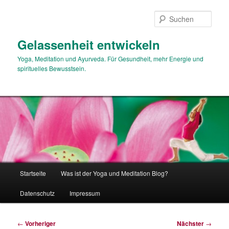
Zum
primären
Such
Inhalt
springen
Gelassenheit entwickeln
Yoga, Meditation und Ayurveda. Für Gesundheit, mehr Energie und
spirituelles Bewusstsein.
Hauptmenü
Startseite
Was ist der Yoga und Meditation Blog?
Datenschutz
Impressum
Beitragsnavigation
←
Vorheriger
Nächster
→