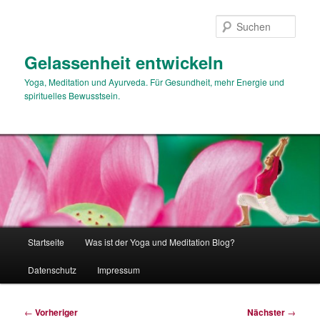
Zum
primären
Such
Inhalt
springen
Gelassenheit entwickeln
Yoga, Meditation und Ayurveda. Für Gesundheit, mehr Energie und
spirituelles Bewusstsein.
Hauptmenü
Startseite
Was ist der Yoga und Meditation Blog?
Datenschutz
Impressum
Beitragsnavigation
←
Vorheriger
Nächster
→