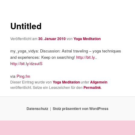
Untitled
Veröffentlicht am
30. Januar 2010
von
Yoga Meditation
my_yoga_vidya: Discussion: Astral traveling – yoga techniques
and experiences: Keep on searching!
http://bit.ly
..
http://bit.ly/dzsutS
via
Ping.fm
Dieser Eintrag wurde von
Yoga Meditation
unter
Allgemein
veröffentlicht. Setze ein Lesezeichen für den
Permalink
.
Datenschutz
Stolz präsentiert von WordPress