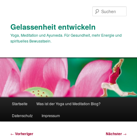
Zum
primären
Such
Inhalt
springen
Gelassenheit entwickeln
Yoga, Meditation und Ayurveda. Für Gesundheit, mehr Energie und
spirituelles Bewusstsein.
Hauptmenü
Startseite
Was ist der Yoga und Meditation Blog?
Datenschutz
Impressum
Beitragsnavigation
←
Vorheriger
Nächster
→