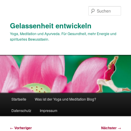
Zum
primären
Such
Inhalt
springen
Gelassenheit entwickeln
Yoga, Meditation und Ayurveda. Für Gesundheit, mehr Energie und
spirituelles Bewusstsein.
Hauptmenü
Startseite
Was ist der Yoga und Meditation Blog?
Datenschutz
Impressum
Beitragsnavigation
←
Vorheriger
Nächster
→