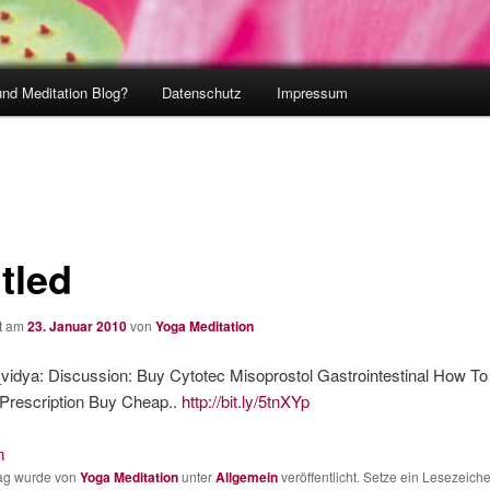
und Meditation Blog?
Datenschutz
Impressum
tled
ht am
23. Januar 2010
von
Yoga Meditation
idya: Discussion: Buy Cytotec Misoprostol Gastrointestinal How To
 Prescription Buy Cheap..
http://bit.ly/5tnXYp
m
rag wurde von
Yoga Meditation
unter
Allgemein
veröffentlicht. Setze ein Lesezeich