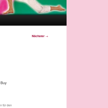
Nächster
→
 Buy
en für den