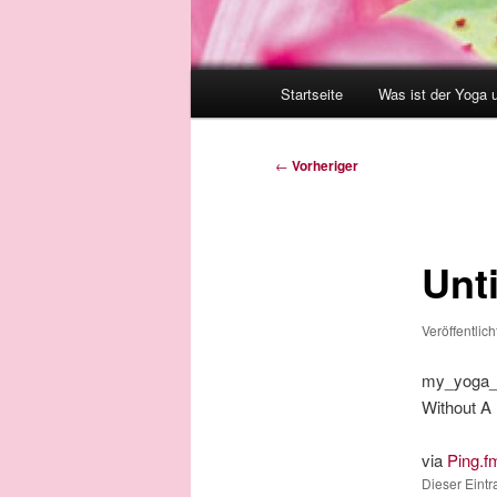
Hauptmenü
Startseite
Was ist der Yoga 
Beitragsnavigation
←
Vorheriger
Unti
Veröffentlic
my_yoga_v
Without A
via
Ping.f
Dieser Eint