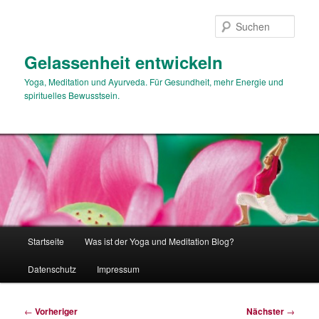
Zum
primären
Such
Inhalt
springen
Gelassenheit entwickeln
Yoga, Meditation und Ayurveda. Für Gesundheit, mehr Energie und
spirituelles Bewusstsein.
Hauptmenü
Startseite
Was ist der Yoga und Meditation Blog?
Datenschutz
Impressum
Beitragsnavigation
←
Vorheriger
Nächster
→