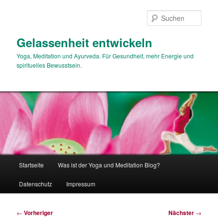
Zum
primären
Such
Inhalt
springen
Gelassenheit entwickeln
Yoga, Meditation und Ayurveda. Für Gesundheit, mehr Energie und
spirituelles Bewusstsein.
Hauptmenü
Startseite
Was ist der Yoga und Meditation Blog?
Datenschutz
Impressum
Beitragsnavigation
←
Vorheriger
Nächster
→