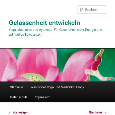
Zum
primären
Such
Inhalt
springen
Gelassenheit entwickeln
Yoga, Meditation und Ayurveda. Für Gesundheit, mehr Energie und
spirituelles Bewusstsein.
Hauptmenü
Startseite
Was ist der Yoga und Meditation Blog?
Datenschutz
Impressum
Beitragsnavigation
←
Vorheriger
Nächster
→