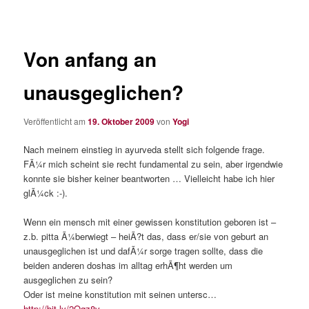
Von anfang an
unausgeglichen?
Veröffentlicht am
19. Oktober 2009
von
Yogi
Nach meinem einstieg in ayurveda stellt sich folgende frage.
FÃ¼r mich scheint sie recht fundamental zu sein, aber irgendwie
konnte sie bisher keiner beantworten … Vielleicht habe ich hier
glÃ¼ck :-).
Wenn ein mensch mit einer gewissen konstitution geboren ist –
z.b. pitta Ã¼berwiegt – heiÃ?t das, dass er/sie von geburt an
unausgeglichen ist und dafÃ¼r sorge tragen sollte, dass die
beiden anderen doshas im alltag erhÃ¶ht werden um
ausgeglichen zu sein?
Oder ist meine konstitution mit seinen untersc…
http://bit.ly/2Oqz8v