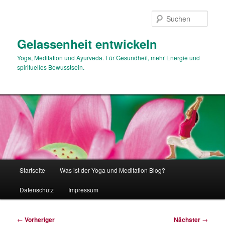
Zum
primären
Such
Inhalt
springen
Gelassenheit entwickeln
Yoga, Meditation und Ayurveda. Für Gesundheit, mehr Energie und
spirituelles Bewusstsein.
Hauptmenü
Startseite
Was ist der Yoga und Meditation Blog?
Datenschutz
Impressum
Beitragsnavigation
←
Vorheriger
Nächster
→