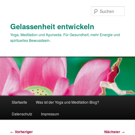
Zum
primären
Such
Inhalt
springen
Gelassenheit entwickeln
Yoga, Meditation und Ayurveda. Für Gesundheit, mehr Energie und
spirituelles Bewusstsein.
Hauptmenü
Startseite
Was ist der Yoga und Meditation Blog?
Datenschutz
Impressum
Beitragsnavigation
←
Vorheriger
Nächster
→