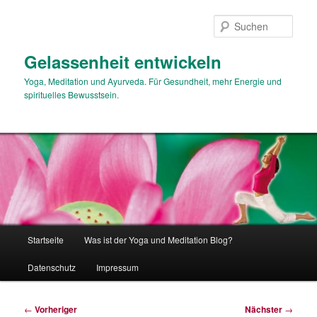
Zum
primären
Such
Inhalt
springen
Gelassenheit entwickeln
Yoga, Meditation und Ayurveda. Für Gesundheit, mehr Energie und
spirituelles Bewusstsein.
Hauptmenü
Startseite
Was ist der Yoga und Meditation Blog?
Datenschutz
Impressum
Beitragsnavigation
←
Vorheriger
Nächster
→