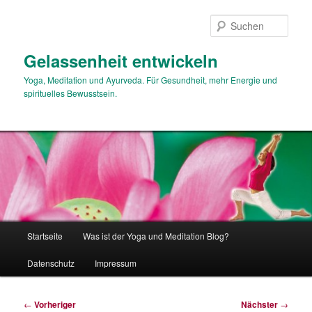
Zum
primären
Such
Inhalt
springen
Gelassenheit entwickeln
Yoga, Meditation und Ayurveda. Für Gesundheit, mehr Energie und
spirituelles Bewusstsein.
Hauptmenü
Startseite
Was ist der Yoga und Meditation Blog?
Datenschutz
Impressum
Beitragsnavigation
←
Vorheriger
Nächster
→