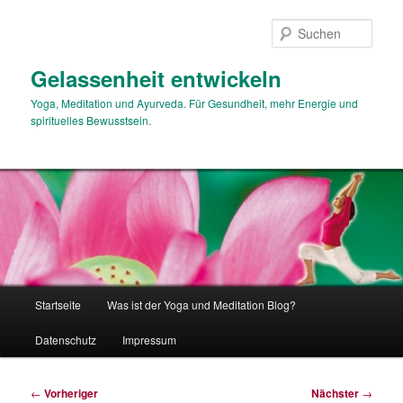
Zum
primären
Such
Inhalt
springen
Gelassenheit entwickeln
Yoga, Meditation und Ayurveda. Für Gesundheit, mehr Energie und
spirituelles Bewusstsein.
Hauptmenü
Startseite
Was ist der Yoga und Meditation Blog?
Datenschutz
Impressum
Beitragsnavigation
←
Vorheriger
Nächster
→