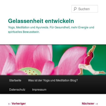
Zum
primären
Such
Inhalt
springen
Gelassenheit entwickeln
Yoga, Meditation und Ayurveda. Für Gesundheit, mehr Energie und
spirituelles Bewusstsein.
Hauptmenü
Startseite
Was ist der Yoga und Meditation Blog?
Datenschutz
Impressum
Beitragsnavigation
←
Vorheriger
Nächster
→