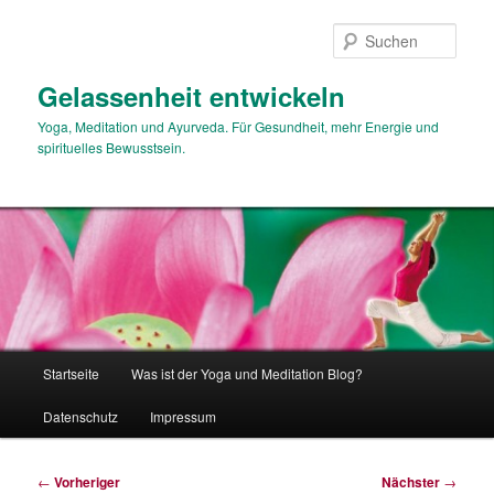
Zum
primären
Such
Inhalt
springen
Gelassenheit entwickeln
Yoga, Meditation und Ayurveda. Für Gesundheit, mehr Energie und
spirituelles Bewusstsein.
Hauptmenü
Startseite
Was ist der Yoga und Meditation Blog?
Datenschutz
Impressum
Beitragsnavigation
←
Vorheriger
Nächster
→