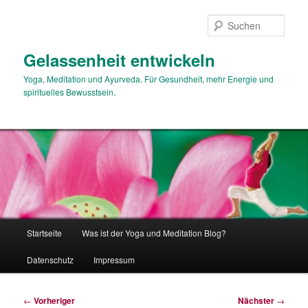
Zum
primären
Such
Inhalt
springen
Gelassenheit entwickeln
Yoga, Meditation und Ayurveda. Für Gesundheit, mehr Energie und
spirituelles Bewusstsein.
Hauptmenü
Startseite
Was ist der Yoga und Meditation Blog?
Datenschutz
Impressum
Beitragsnavigation
←
Vorheriger
Nächster
→