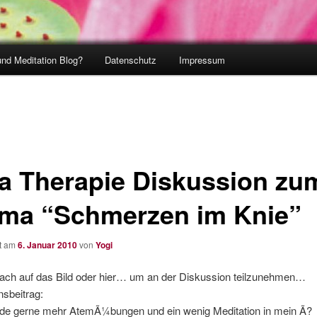
und Meditation Blog?
Datenschutz
Impressum
a Therapie Diskussion zu
ma “Schmerzen im Knie”
ht am
6. Januar 2010
von
Yogi
nfach auf das Bild oder hier… um an der Diskussion teilzunehmen…
sbeitrag:
de gerne mehr AtemÃ¼bungen und ein wenig Meditation in mein Ã?