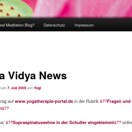
und Meditation Blog?
Datenschutz
Impressum
a Vidya News
ht am
7. Juli 2009
von
Yogi
trag auf
www.yogatherapie-portal.de
in der Rubrik
â??
Fragen und
n
â??
ma:
â??
Supraspinatussehne in der Schulter eingeklemmt
â??
onlin