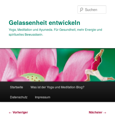
Zum
primären
Such
Inhalt
springen
Gelassenheit entwickeln
Yoga, Meditation und Ayurveda. Für Gesundheit, mehr Energie und
spirituelles Bewusstsein.
Hauptmenü
Startseite
Was ist der Yoga und Meditation Blog?
Datenschutz
Impressum
Beitragsnavigation
←
Vorheriger
Nächster
→