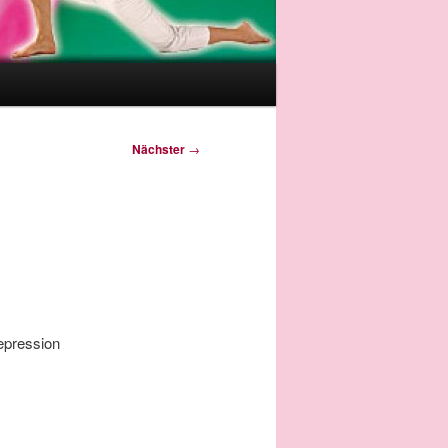
Nächster
→
epression