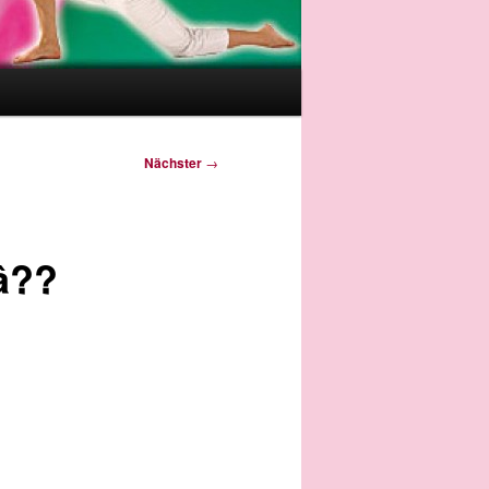
Nächster
→
â??