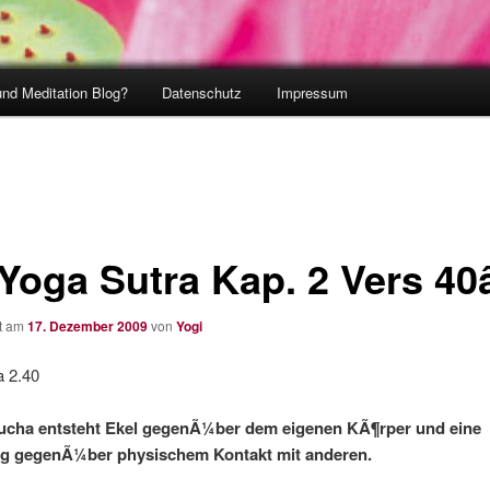
und Meditation Blog?
Datenschutz
Impressum
Yoga Sutra Kap. 2 Vers 40
ht am
17. Dezember 2009
von
Yogi
a 2.40
ucha entsteht Ekel gegenÃ¼ber dem eigenen KÃ¶rper und eine
g gegenÃ¼ber physischem Kontakt mit anderen.