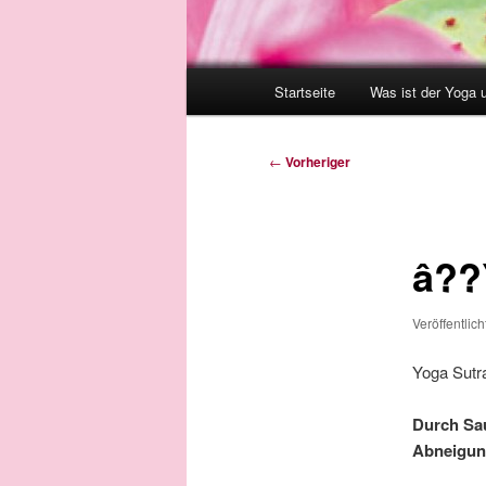
Hauptmenü
Startseite
Was ist der Yoga 
Beitragsnavigation
←
Vorheriger
â??
Veröffentlic
Yoga Sutr
Durch Sa
Abneigun