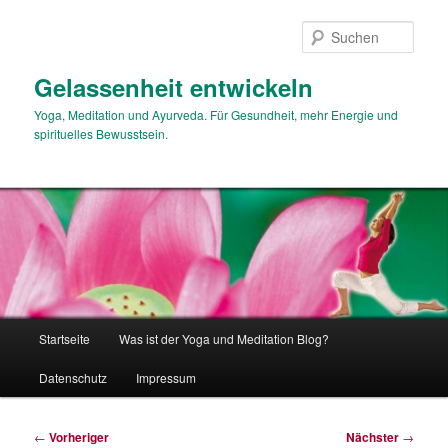
Zum
primären
Such
Inhalt
springen
Gelassenheit entwickeln
Yoga, Meditation und Ayurveda. Für Gesundheit, mehr Energie und
spirituelles Bewusstsein.
Hauptmenü
Startseite
Was ist der Yoga und Meditation Blog?
Datenschutz
Impressum
Beitragsnavigation
←
Vorheriger
Nächster
→