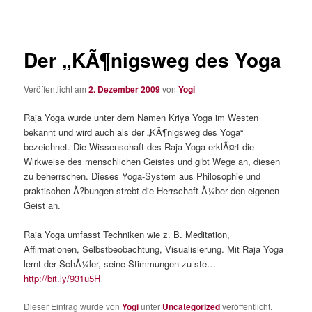
Der „KÃ¶nigsweg des Yoga
Veröffentlicht am
2. Dezember 2009
von
Yogi
Raja Yoga wurde unter dem Namen Kriya Yoga im Westen
bekannt und wird auch als der „KÃ¶nigsweg des Yoga“
bezeichnet. Die Wissenschaft des Raja Yoga erklÃ¤rt die
Wirkweise des menschlichen Geistes und gibt Wege an, diesen
zu beherrschen. Dieses Yoga-System aus Philosophie und
praktischen Ã?bungen strebt die Herrschaft Ã¼ber den eigenen
Geist an.
Raja Yoga umfasst Techniken wie z. B. Meditation,
Affirmationen, Selbstbeobachtung, Visualisierung. Mit Raja Yoga
lernt der SchÃ¼ler, seine Stimmungen zu ste…
http://bit.ly/931u5H
Dieser Eintrag wurde von
Yogi
unter
Uncategorized
veröffentlicht.