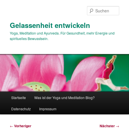
Zum
primären
Such
Inhalt
springen
Gelassenheit entwickeln
Yoga, Meditation und Ayurveda. Für Gesundheit, mehr Energie und
spirituelles Bewusstsein.
Hauptmenü
Startseite
Was ist der Yoga und Meditation Blog?
Datenschutz
Impressum
Beitragsnavigation
←
Vorheriger
Nächster
→