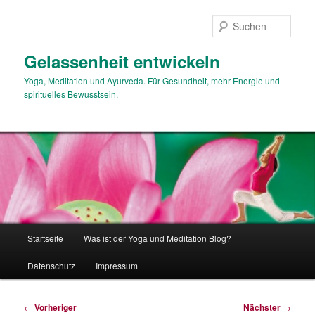
Zum
primären
Such
Inhalt
springen
Gelassenheit entwickeln
Yoga, Meditation und Ayurveda. Für Gesundheit, mehr Energie und
spirituelles Bewusstsein.
Hauptmenü
Startseite
Was ist der Yoga und Meditation Blog?
Datenschutz
Impressum
Beitragsnavigation
←
Vorheriger
Nächster
→