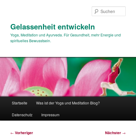
Zum
primären
Such
Inhalt
springen
Gelassenheit entwickeln
Yoga, Meditation und Ayurveda. Für Gesundheit, mehr Energie und
spirituelles Bewusstsein.
Hauptmenü
Startseite
Was ist der Yoga und Meditation Blog?
Datenschutz
Impressum
Beitragsnavigation
←
Vorheriger
Nächster
→