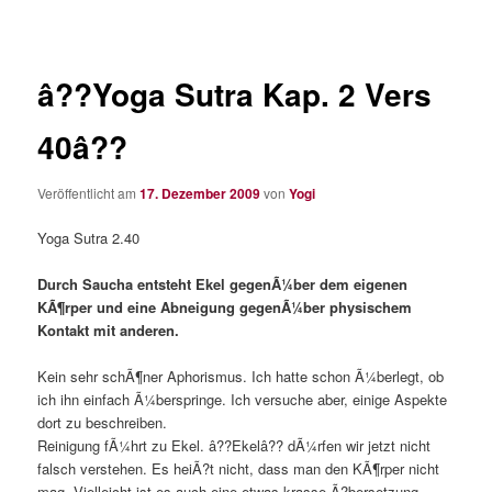
â??Yoga Sutra Kap. 2 Vers
40â??
Veröffentlicht am
17. Dezember 2009
von
Yogi
Yoga Sutra 2.40
Durch Saucha entsteht Ekel gegenÃ¼ber dem eigenen
KÃ¶rper und eine Abneigung gegenÃ¼ber physischem
Kontakt mit anderen.
Kein sehr schÃ¶ner Aphorismus. Ich hatte schon Ã¼berlegt, ob
ich ihn einfach Ã¼berspringe. Ich versuche aber, einige Aspekte
dort zu beschreiben.
Reinigung fÃ¼hrt zu Ekel. â??Ekelâ?? dÃ¼rfen wir jetzt nicht
falsch verstehen. Es heiÃ?t nicht, dass man den KÃ¶rper nicht
mag. Vielleicht ist es auch eine etwas krasse Ã?bersetzung.