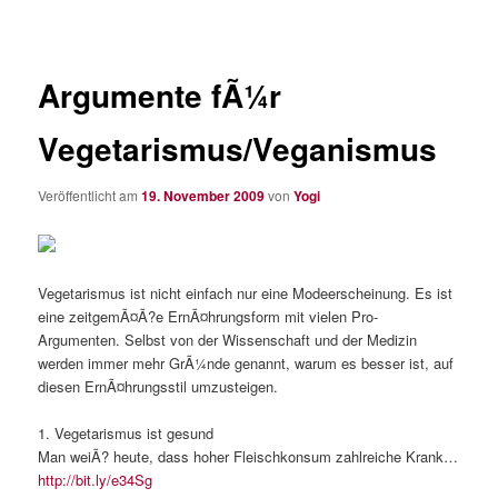
Argumente fÃ¼r
Vegetarismus/Veganismus
Veröffentlicht am
19. November 2009
von
Yogi
Vegetarismus ist nicht einfach nur eine Modeerscheinung. Es ist
eine zeitgemÃ¤Ã?e ErnÃ¤hrungsform mit vielen Pro-
Argumenten. Selbst von der Wissenschaft und der Medizin
werden immer mehr GrÃ¼nde genannt, warum es besser ist, auf
diesen ErnÃ¤hrungsstil umzusteigen.
1. Vegetarismus ist gesund
Man weiÃ? heute, dass hoher Fleischkonsum zahlreiche Krank…
http://bit.ly/e34Sg