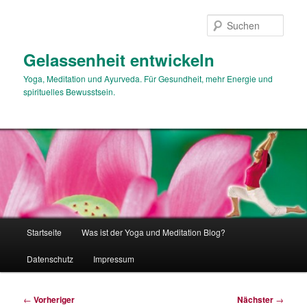
Zum
primären
Such
Inhalt
springen
Gelassenheit entwickeln
Yoga, Meditation und Ayurveda. Für Gesundheit, mehr Energie und
spirituelles Bewusstsein.
Hauptmenü
Startseite
Was ist der Yoga und Meditation Blog?
Datenschutz
Impressum
Beitragsnavigation
←
Vorheriger
Nächster
→