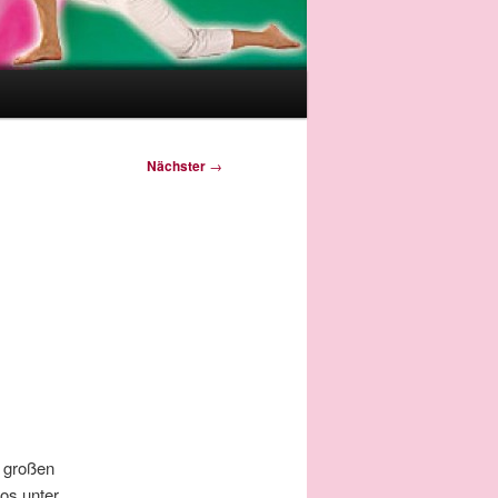
Nächster
→
 großen
os unter