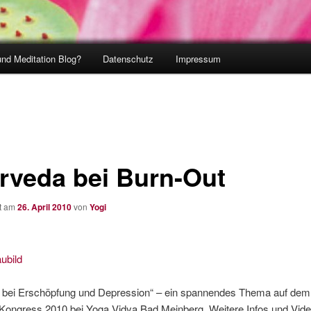
und Meditation Blog?
Datenschutz
Impressum
rveda bei Burn-Out
ht am
26. April 2010
von
Yogi
 bei Erschöpfung und Depression“ – ein spannendes Thema auf dem
Kongress 2010 bei Yoga Vidya Bad Meinberg. Weitere Infos und Vide