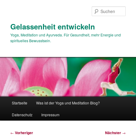
Zum
primären
Such
Inhalt
springen
Gelassenheit entwickeln
Yoga, Meditation und Ayurveda. Für Gesundheit, mehr Energie und
spirituelles Bewusstsein.
Hauptmenü
Startseite
Was ist der Yoga und Meditation Blog?
Datenschutz
Impressum
Beitragsnavigation
←
Vorheriger
Nächster
→