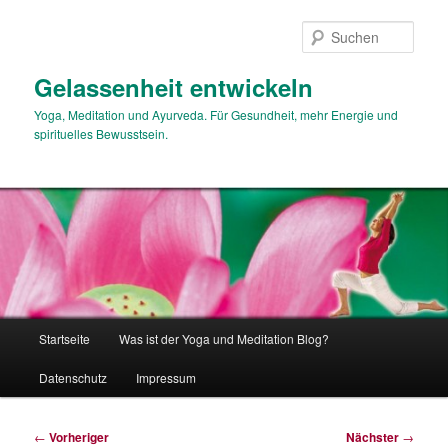
Zum
primären
Such
Inhalt
springen
Gelassenheit entwickeln
Yoga, Meditation und Ayurveda. Für Gesundheit, mehr Energie und
spirituelles Bewusstsein.
Hauptmenü
Startseite
Was ist der Yoga und Meditation Blog?
Datenschutz
Impressum
Beitragsnavigation
←
Vorheriger
Nächster
→