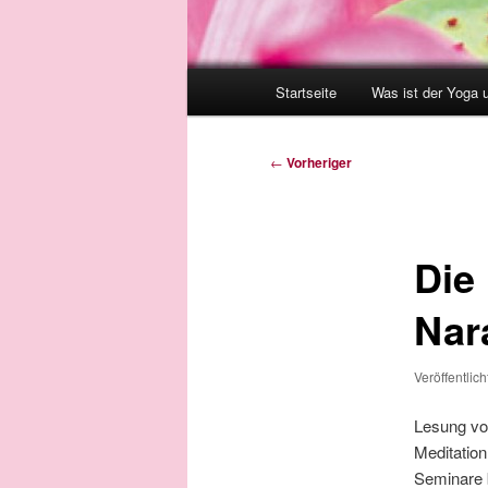
Hauptmenü
Startseite
Was ist der Yoga 
Beitragsnavigation
←
Vorheriger
Die
Nar
Veröffentlic
Lesung vo
Meditation
Seminare 