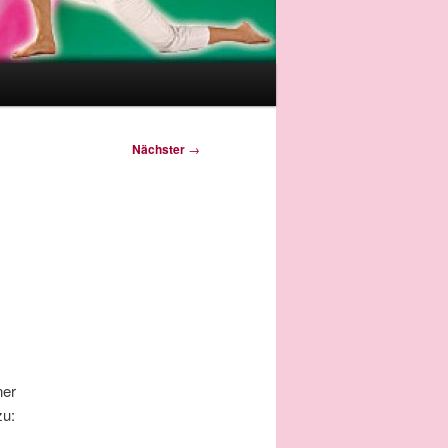
Nächster
→
ner
zu: