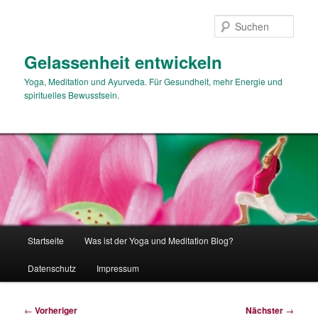
Zum
primären
Such
Inhalt
springen
Gelassenheit entwickeln
Yoga, Meditation und Ayurveda. Für Gesundheit, mehr Energie und
spirituelles Bewusstsein.
Hauptmenü
Startseite
Was ist der Yoga und Meditation Blog?
Datenschutz
Impressum
Beitragsnavigation
←
Vorheriger
Nächster
→