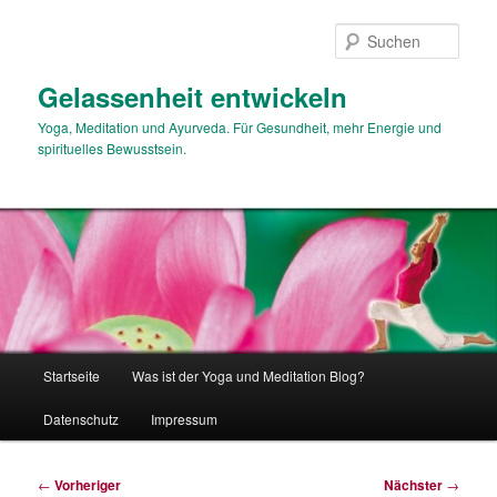
Zum
primären
Such
Inhalt
springen
Gelassenheit entwickeln
Yoga, Meditation und Ayurveda. Für Gesundheit, mehr Energie und
spirituelles Bewusstsein.
Hauptmenü
Startseite
Was ist der Yoga und Meditation Blog?
Datenschutz
Impressum
Beitragsnavigation
←
Vorheriger
Nächster
→