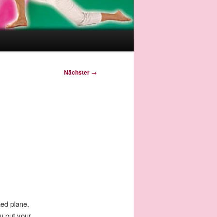
Nächster
→
ned plane.
u put your