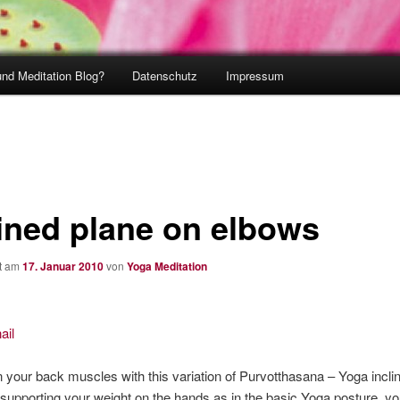
und Meditation Blog?
Datenschutz
Impressum
lined plane on elbows
ht am
17. Januar 2010
von
Yoga Meditation
 your back muscles with this variation of Purvotthasana – Yoga incli
 supporting your weight on the hands as in the basic Yoga posture, yo