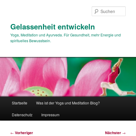
Zum
primären
Such
Inhalt
springen
Gelassenheit entwickeln
Yoga, Meditation und Ayurveda. Für Gesundheit, mehr Energie und
spirituelles Bewusstsein.
Hauptmenü
Startseite
Was ist der Yoga und Meditation Blog?
Datenschutz
Impressum
Beitragsnavigation
←
Vorheriger
Nächster
→