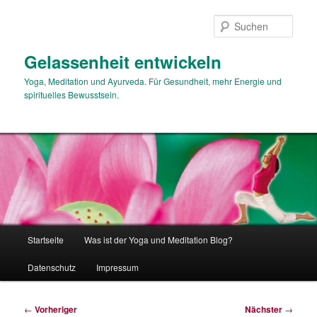
Zum
primären
Such
Inhalt
springen
Gelassenheit entwickeln
Yoga, Meditation und Ayurveda. Für Gesundheit, mehr Energie und
spirituelles Bewusstsein.
Hauptmenü
Startseite
Was ist der Yoga und Meditation Blog?
Datenschutz
Impressum
Beitragsnavigation
←
Vorheriger
Nächster
→