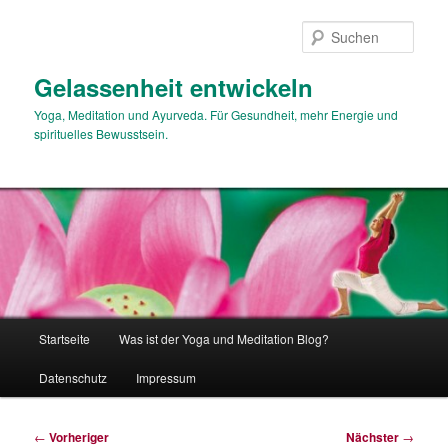
Zum
primären
Such
Inhalt
springen
Gelassenheit entwickeln
Yoga, Meditation und Ayurveda. Für Gesundheit, mehr Energie und
spirituelles Bewusstsein.
Hauptmenü
Startseite
Was ist der Yoga und Meditation Blog?
Datenschutz
Impressum
Beitragsnavigation
←
Vorheriger
Nächster
→