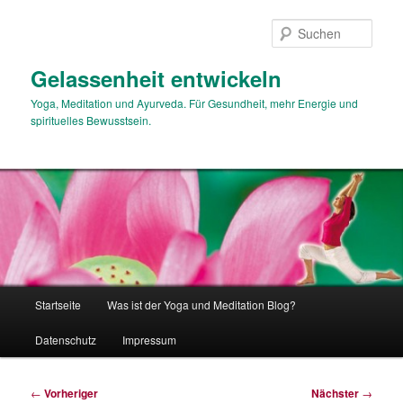
Zum
primären
Such
Inhalt
springen
Gelassenheit entwickeln
Yoga, Meditation und Ayurveda. Für Gesundheit, mehr Energie und
spirituelles Bewusstsein.
Hauptmenü
Startseite
Was ist der Yoga und Meditation Blog?
Datenschutz
Impressum
Beitragsnavigation
←
Vorheriger
Nächster
→