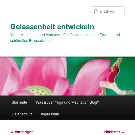
Zum
primären
Such
Inhalt
springen
Gelassenheit entwickeln
Yoga, Meditation und Ayurveda. Für Gesundheit, mehr Energie und
spirituelles Bewusstsein.
Hauptmenü
Startseite
Was ist der Yoga und Meditation Blog?
Datenschutz
Impressum
Beitragsnavigation
←
Vorheriger
Nächster
→