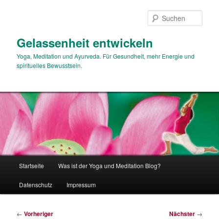
Zum
primären
Such
Inhalt
springen
Gelassenheit entwickeln
Yoga, Meditation und Ayurveda. Für Gesundheit, mehr Energie und
spirituelles Bewusstsein.
Hauptmenü
Startseite
Was ist der Yoga und Meditation Blog?
Datenschutz
Impressum
Beitragsnavigation
←
Vorheriger
Nächster
→