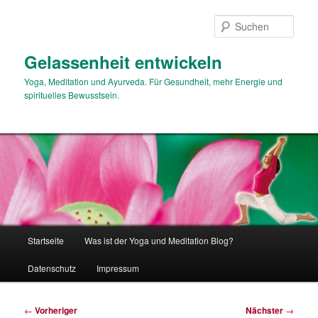
Zum
primären
Such
Inhalt
springen
Gelassenheit entwickeln
Yoga, Meditation und Ayurveda. Für Gesundheit, mehr Energie und
spirituelles Bewusstsein.
Hauptmenü
Startseite
Was ist der Yoga und Meditation Blog?
Datenschutz
Impressum
Beitragsnavigation
←
Vorheriger
Nächster
→