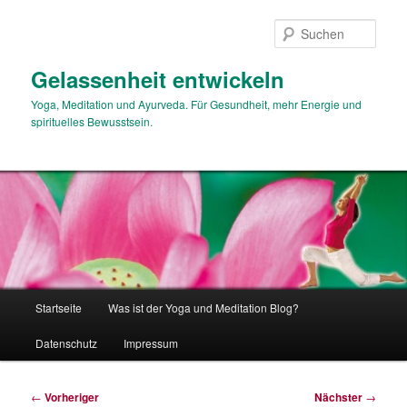
Zum
primären
Such
Inhalt
springen
Gelassenheit entwickeln
Yoga, Meditation und Ayurveda. Für Gesundheit, mehr Energie und
spirituelles Bewusstsein.
Hauptmenü
Startseite
Was ist der Yoga und Meditation Blog?
Datenschutz
Impressum
Beitragsnavigation
←
Vorheriger
Nächster
→