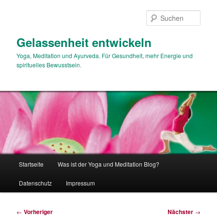
Zum
primären
Such
Inhalt
springen
Gelassenheit entwickeln
Yoga, Meditation und Ayurveda. Für Gesundheit, mehr Energie und
spirituelles Bewusstsein.
Hauptmenü
Startseite
Was ist der Yoga und Meditation Blog?
Datenschutz
Impressum
Beitragsnavigation
←
Vorheriger
Nächster
→