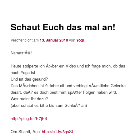
Schaut Euch das mal an!
Veröffentlicht am
13. Januar 2010
von
Yogi
NamastÃ©!
Heute stolperte ich Ã¼ber ein Video und ich frage mich, ob das
noch Yoga ist.
Und ist das gesund?
Das MÃ¤dchen ist 9 Jahre alt und verbiegt sÃ¤mtliche Gelenke
derart, daÃ? es doch bestimmt spÃ¤ter Folgen haben wird.
Was meint Ihr dazu?
(aber schaut es bitte bis zum SchluÃ? an)
http://ping.fm/E7jFS
Om Shanti, Anni
http://bit.ly/8qsSLT