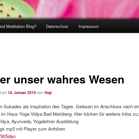
und Meditation Blog?
Datenschutz
Impressum
er unser wahres Wesen
ht am
18. Januar 2010
von
Yogi
n Sukadev als Inspiration des Tages. Gelesen im Anschluss nach ei
 im Haus Yoga Vidya Bad Meinberg. Hier klicken für weitere Infos zu
Vidya, Ayurveda, Yogalehrer Ausbildung
rags mp3 mit Player zum Anhören
ly/905dan