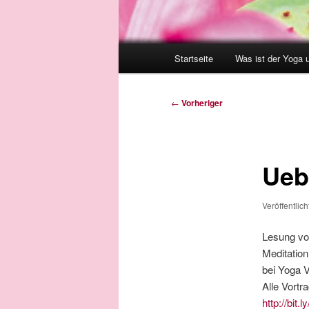
Hauptmenü
Startseite
Was ist der Yoga 
Beitragsnavigation
←
Vorheriger
Ueb
Veröffentlic
Lesung vo
Meditation
bei Yoga 
Alle Vort
http://bit.