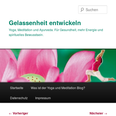
Zum
primären
Such
Inhalt
springen
Gelassenheit entwickeln
Yoga, Meditation und Ayurveda. Für Gesundheit, mehr Energie und
spirituelles Bewusstsein.
Hauptmenü
Startseite
Was ist der Yoga und Meditation Blog?
Datenschutz
Impressum
Beitragsnavigation
←
Vorheriger
Nächster
→