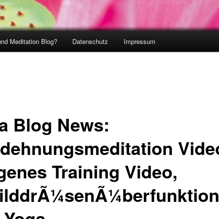
und Meditation Blog?
Datenschutz
Impressum
a Blog News:
dehnungsmeditation Vide
genes Training Video,
ilddrÃ¼senÃ¼berfunktio
 Yoga