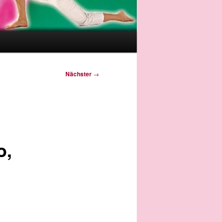
Nächster
→
o,
n