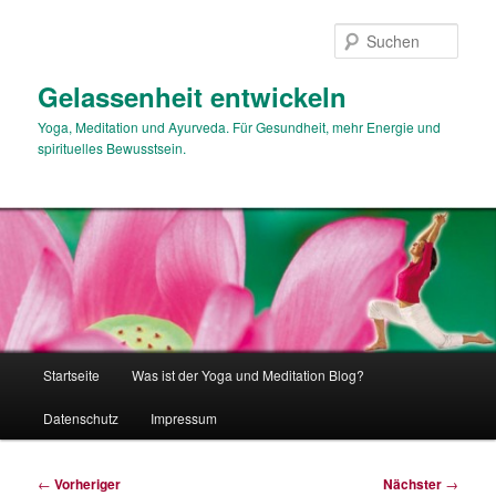
Zum
primären
Such
Inhalt
springen
Gelassenheit entwickeln
Yoga, Meditation und Ayurveda. Für Gesundheit, mehr Energie und
spirituelles Bewusstsein.
Hauptmenü
Startseite
Was ist der Yoga und Meditation Blog?
Datenschutz
Impressum
Beitragsnavigation
←
Vorheriger
Nächster
→