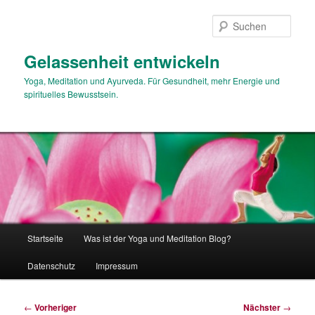
Zum
primären
Such
Inhalt
springen
Gelassenheit entwickeln
Yoga, Meditation und Ayurveda. Für Gesundheit, mehr Energie und
spirituelles Bewusstsein.
Hauptmenü
Startseite
Was ist der Yoga und Meditation Blog?
Datenschutz
Impressum
Beitragsnavigation
←
Vorheriger
Nächster
→