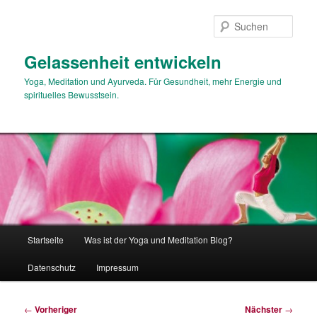
Zum
primären
Such
Inhalt
springen
Gelassenheit entwickeln
Yoga, Meditation und Ayurveda. Für Gesundheit, mehr Energie und
spirituelles Bewusstsein.
Hauptmenü
Startseite
Was ist der Yoga und Meditation Blog?
Datenschutz
Impressum
Beitragsnavigation
←
Vorheriger
Nächster
→