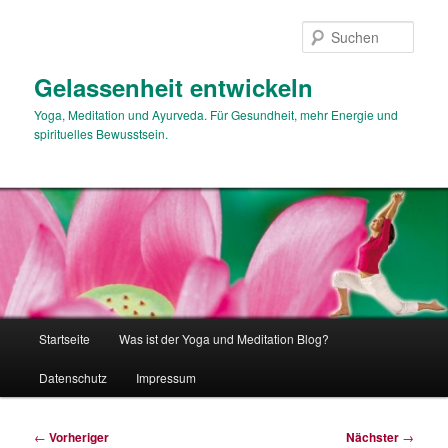
Zum
primären
Such
Inhalt
springen
Gelassenheit entwickeln
Yoga, Meditation und Ayurveda. Für Gesundheit, mehr Energie und
spirituelles Bewusstsein.
Hauptmenü
Startseite
Was ist der Yoga und Meditation Blog?
Datenschutz
Impressum
Beitragsnavigation
←
Vorheriger
Nächster
→